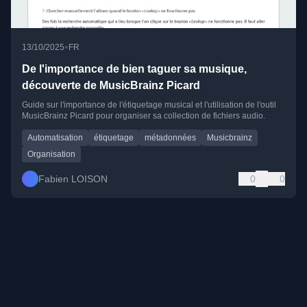
•
13/10/2025
FR
De l'importance de bien taguer sa musique,
découverte de MusicBrainz Picard
Guide sur l'importance de l'étiquetage musical et l'utilisation de l'outil
MusicBrainz Picard pour organiser sa collection de fichiers audio.
Automatisation
étiquetage
métadonnées
Musicbrainz
Organisation
Fabien LOISON
0
0