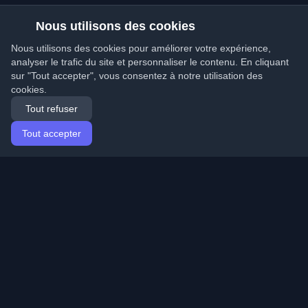
Nous utilisons des cookies
Nous utilisons des cookies pour améliorer votre expérience,
analyser le trafic du site et personnaliser le contenu. En cliquant
sur "Tout accepter", vous consentez à notre utilisation des
cookies.
Tout refuser
Tout accepter
Accueil
Articles
French (Français)
Connexion
Découvrez les meilleurs blogs personnels de
développeurs et articles du monde entier. Restez à jour