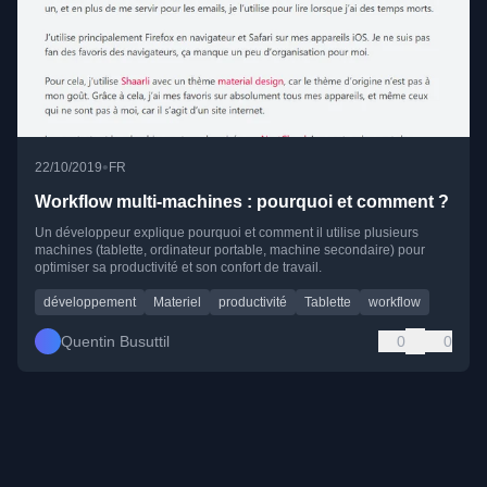
•
22/10/2019
FR
Workflow multi-machines : pourquoi et comment ?
Un développeur explique pourquoi et comment il utilise plusieurs
machines (tablette, ordinateur portable, machine secondaire) pour
optimiser sa productivité et son confort de travail.
développement
Materiel
productivité
Tablette
workflow
Quentin Busuttil
0
0