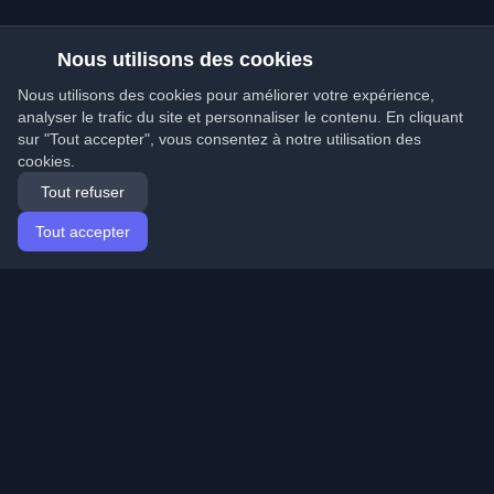
Nous utilisons des cookies
Nous utilisons des cookies pour améliorer votre expérience,
analyser le trafic du site et personnaliser le contenu. En cliquant
sur "Tout accepter", vous consentez à notre utilisation des
cookies.
Tout refuser
Tout accepter
Accueil
Articles
French (Français)
Connexion
Découvrez les meilleurs blogs personnels de
développeurs et articles du monde entier. Restez à jour