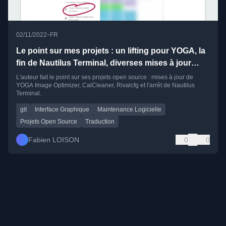
•
02/11/2022
FR
Le point sur mes projets : un lifting pour YOGA, la
fin de Nautilus Terminal, diverses mises à jour
pour CalCleaner et Rivalcfg
L'auteur fait le point sur ses projets open source : mises à jour de
YOGA Image Optimizer, CalCleaner, Rivalcfg et l'arrêt de Nautilus
Terminal.
git
Interface Graphique
Maintenance Logicielle
Projets Open Source
Traduction
Fabien LOISON
0
0