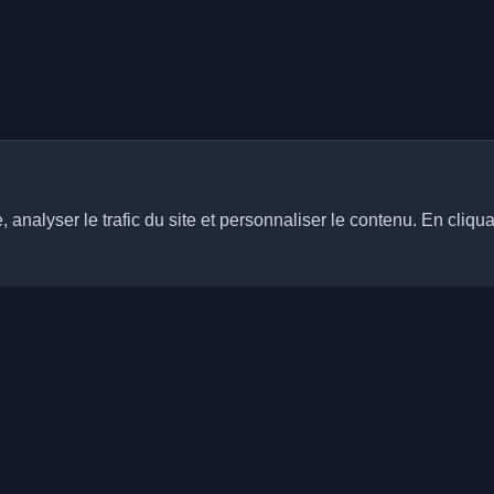
analyser le trafic du site et personnaliser le contenu. En cliqua
Liens rapides
Articles
rs blogs personnels de