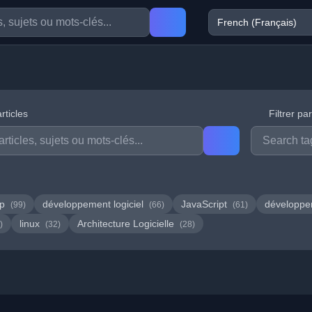
rticles
Filtrer pa
hp
développement logiciel
JavaScript
développ
(99)
(66)
(61)
linux
Architecture Logicielle
)
(32)
(28)