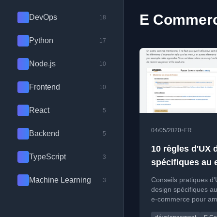
E Commerce
DevOps
18
Python
17
Node.js
10
Frontend
10
React
5
•
04/05/2020
FR
Backend
5
10 règles d'UX 
TypeScript
3
spécifiques au 
commerce
Machine Learning
Conseils pratiques d
3
design spécifiques au
e-commerce pour amé
le taux de conversion