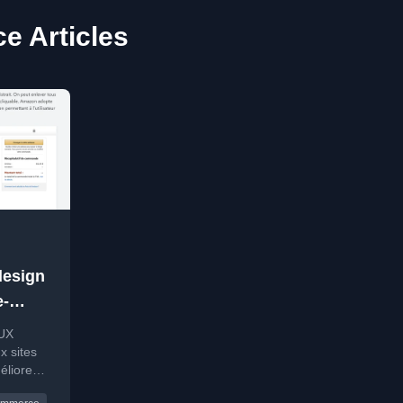
 Articles
design
e-
'UX
x sites
liorer
,