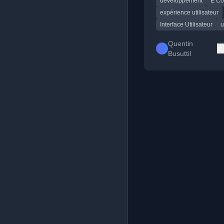
développement
E C
destinés aux dévelop
designers.
expérience utilisateur
Interface Utilisateur
u
Quentin
Busuttil