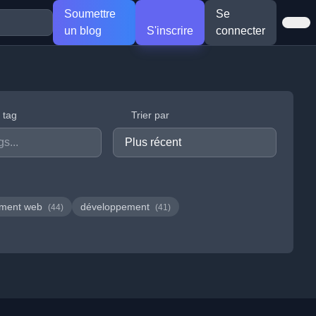
Soumettre
Se
un blog
S'inscrire
connecter
r tag
Trier par
ement web
développement
(44)
(41)