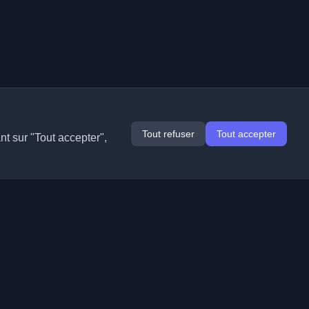
Tout refuser
Tout accepter
nt sur "Tout accepter",
Extensions
Informations
Chrome
À propos de nous