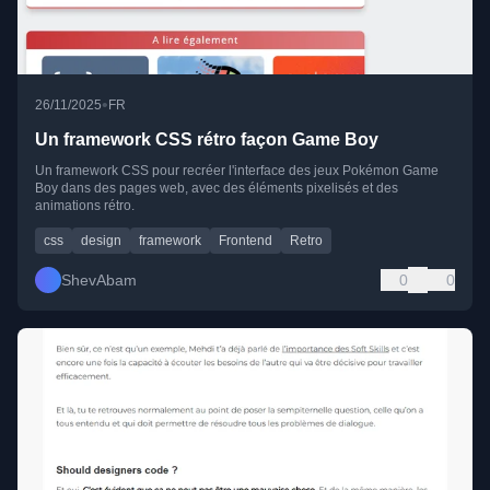
•
26/11/2025
FR
Un framework CSS rétro façon Game Boy
Un framework CSS pour recréer l'interface des jeux Pokémon Game
Boy dans des pages web, avec des éléments pixelisés et des
animations rétro.
css
design
framework
Frontend
Retro
ShevAbam
0
0