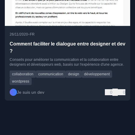
•
26/11/2020
FR
Comment faciliter le dialogue entre designer et dev
?
Conseils pour améliorer la communication et la collaboration entre
designers et développeurs web, basés sur l'expérience d'une agence.
collaboration
communication
design
développement
wordpress
Je suis un dev
0
0