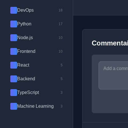
DevOps
18
Python
17
Node.js
10
Commentai
Frontend
10
React
5
Backend
5
TypeScript
3
Machine Learning
3