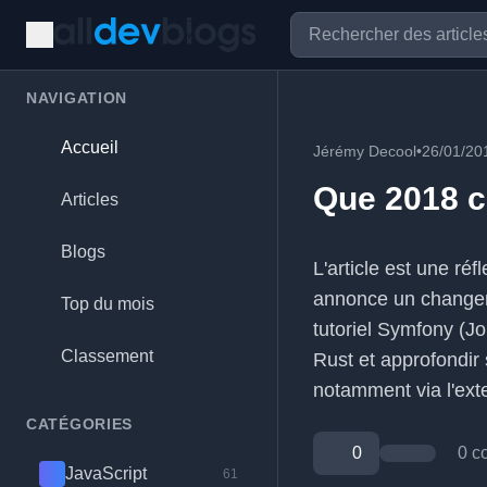
NAVIGATION
Accueil
Jérémy Decool
•
26/01/20
Que 2018 
Articles
Blogs
L'article est une réf
annonce un changeme
Top du mois
tutoriel Symfony (Jo
Classement
Rust et approfondir
notamment via l'ex
CATÉGORIES
0
0 c
JavaScript
61