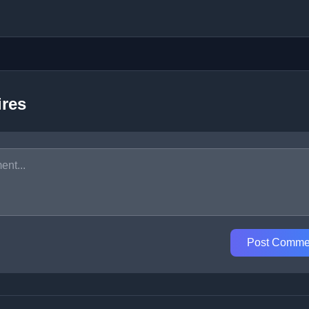
res
Post Comme