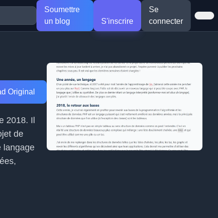
Soumettre
Se
un blog
S'inscrire
connecter
d Original
e 2018. Il
jet de
e langage
nées,