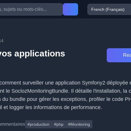
14
vos applications
Rea
!
e comment surveiller une application Symfony2 déployée 
nt le SoclozMonitoringBundle. Il détaille l'installation, la 
és du bundle pour gérer les exceptions, profiler le code 
l et logger les informations de performance.
ommentaires
#production
#php
#Monitoring