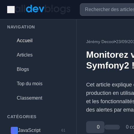
NAVIGATION
Accueil
Jérémy Decool
•
23/09/20
Monitorez 
Articles
Symfony2 
Blogs
Top du mois
Cet article expliqu
production en utilisa
Classement
et les fonctionnalit
des alertes par emai
CATÉGORIES
0
0 c
JavaScript
61