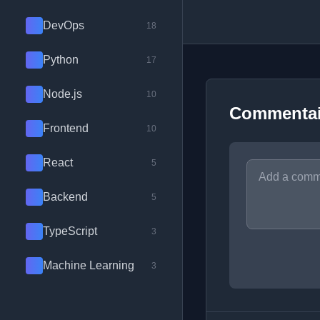
DevOps
18
Python
17
Node.js
10
Commentai
Frontend
10
React
5
Backend
5
TypeScript
3
Machine Learning
3