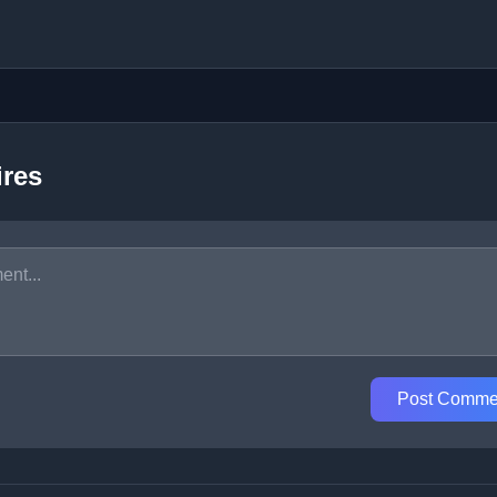
res
Post Comme