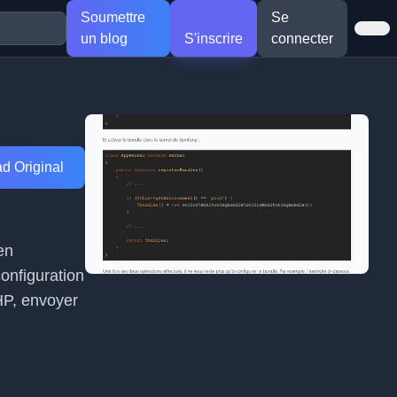
Soumettre
Se
un blog
S'inscrire
connecter
d Original
en
configuration
PHP, envoyer