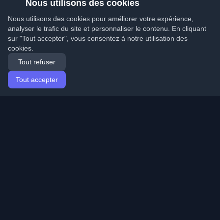
Nous utilisons des cookies
Nous utilisons des cookies pour améliorer votre expérience,
analyser le trafic du site et personnaliser le contenu. En cliquant
sur "Tout accepter", vous consentez à notre utilisation des
cookies.
Tout refuser
Tout accepter
Accueil
Articles
French (Français)
Connexion
Découvrez les meilleurs blogs personnels de
développeurs et articles du monde entier. Restez à jour
avec les dernières tendances, tutoriels et insights de la
communauté de développeurs.