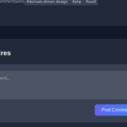
ommentaires
#domain-driven design
#php
#uuid
res
Post Comme