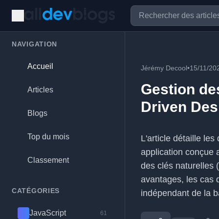
NAVIGATION
Accueil
Jérémy Decool
•
15/11/20
Gestion de
Articles
Driven Des
Blogs
Top du mois
L'article détaille l
application conçue 
Classement
des clés naturelles 
avantages, les cas 
CATÉGORIES
indépendant de la 
JavaScript
61