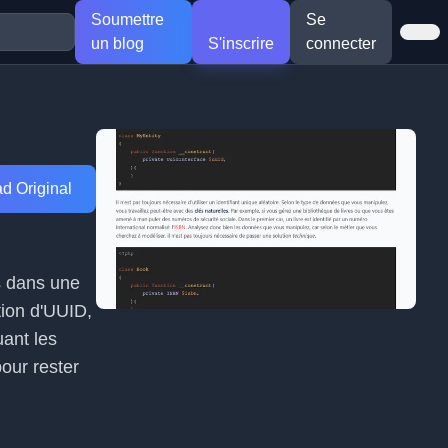
Soumettre
Se
un blog
S'inscrire
connecter
d Original
és dans une
tion d'UUID,
uant les
our rester