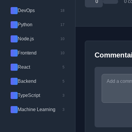
0
0 c
DevOps
18
Python
17
Node.js
10
Frontend
10
Commentai
React
5
Backend
5
TypeScript
3
Machine Learning
3