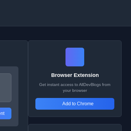
Browser Extension
Get instant access to AllDevBlogs from
your browser
Add to Chrome
nt