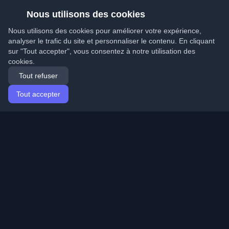
Nous utilisons des cookies
Nous utilisons des cookies pour améliorer votre expérience,
analyser le trafic du site et personnaliser le contenu. En cliquant
sur "Tout accepter", vous consentez à notre utilisation des
cookies.
Tout refuser
Tout accepter
Accueil
Articles
French (Français)
Connexion
Découvrez les meilleurs blogs personnels de
développeurs et articles du monde entier. Restez à jour
avec les dernières tendances, tutoriels et insights de la