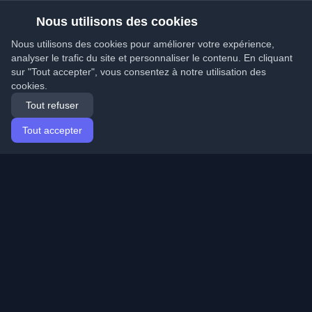
Nous utilisons des cookies
Nous utilisons des cookies pour améliorer votre expérience,
analyser le trafic du site et personnaliser le contenu. En cliquant
sur "Tout accepter", vous consentez à notre utilisation des
cookies.
Tout refuser
Tout accepter
Accueil
Articles
French (Français)
Connexion
Découvrez les meilleurs blogs personnels de
développeurs et articles du monde entier. Restez à jour
avec les dernières tendances, tutoriels et insights de la