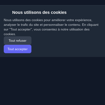
Nous utilisons des cookies
Nous utilisons des cookies pour améliorer votre expérience,
analyser le trafic du site et personnaliser le contenu. En cliquant
sur "Tout accepter", vous consentez à notre utilisation des
cookies.
Tout refuser
Tout accepter
Accueil
Articles
French (Français)
Connexion
Découvrez les meilleurs blogs personnels de
développeurs et articles du monde entier. Restez à jour