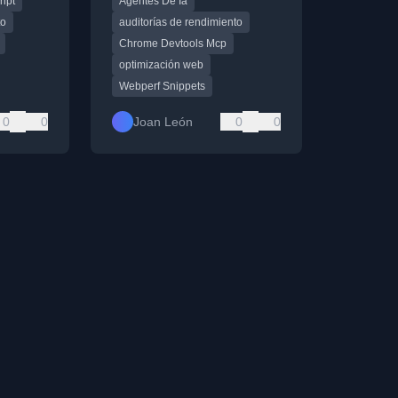
ipt
Agentes De Ia
.
determinísticas y eficientes.
to
auditorías de rendimiento
Chrome Devtools Mcp
optimización web
Webperf Snippets
0
0
Joan León
0
0