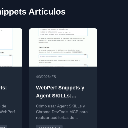
ippets Artículos
•
4/3/2026
ES
ts:
WebPerf Snippets y
Agent SKILLs:
laude
auditorías
s de
Cómo usar Agent SKILLs y
determinísticas con
 WebPerf
Chrome DevTools MCP para
realizar auditorías de
Chrome DevTools
ir
rendimiento web
MCP