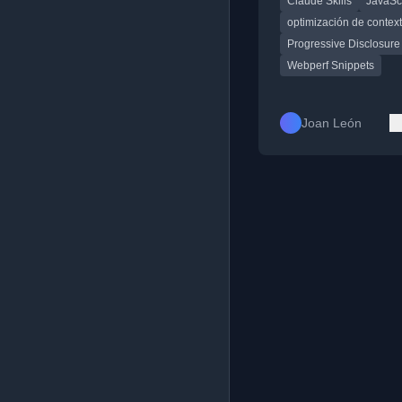
Claude Skills
JavaScr
consumo de contexto
optimización de contex
Progressive Disclosure
Webperf Snippets
Joan León