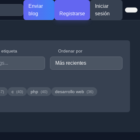
Enviar
Iniciar
blog
Registrarse
sesión
r etiqueta
Ordenar por
c
php
desarrollo web
47)
(40)
(40)
(36)