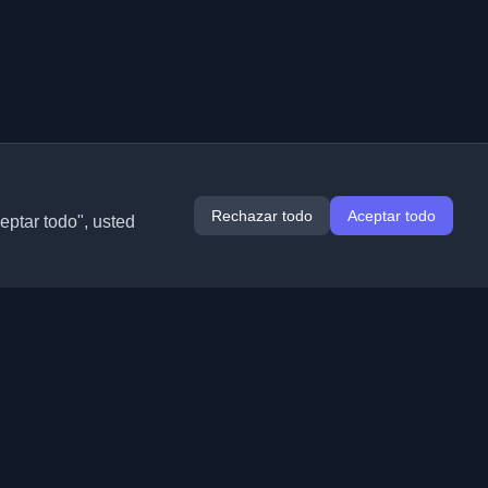
Rechazar todo
Aceptar todo
ceptar todo", usted
Extensiones
Información
Chrome
Acerca de nosotros