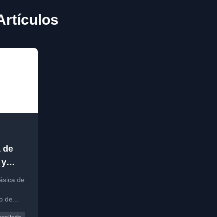
Artículos
 de
 y
hiki
ásica de
o de
l