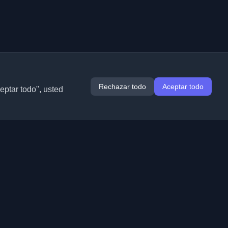
Rechazar todo
Aceptar todo
ceptar todo", usted
Extensiones
Información
Chrome
Acerca de nosotros
Edge
Contacto
(próximamente)