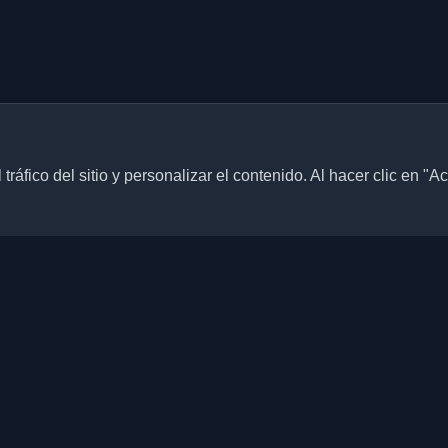
ráfico del sitio y personalizar el contenido. Al hacer clic en "A
Enlaces rápidos
Artículos
blogs personales de
culos de todo el mundo. Mantente
Blogs