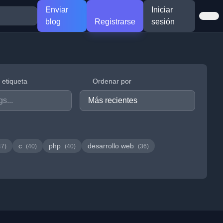
Enviar
Iniciar
blog
Registrarse
sesión
r etiqueta
Ordenar por
c
php
desarrollo web
47)
(40)
(40)
(36)