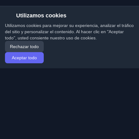
Utilizamos cookies
Utilizamos cookies para mejorar su experiencia, analizar el tráfico
del sitio y personalizar el contenido. Al hacer clic en "Aceptar
todo", usted consiente nuestro uso de cookies.
Rechazar todo
Aceptar todo
Inicio
Artículos
Spanish (Español)
Iniciar sesión
Descubre los mejores blogs personales de
desarrolladores y artículos de todo el mundo. Mantente
actualizado con las últimas tendencias, tutoriales e