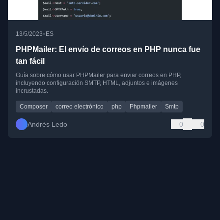
•
13/5/2023
ES
PHPMailer: El envío de correos en PHP nunca fue
tan fácil
Guía sobre cómo usar PHPMailer para enviar correos en PHP,
incluyendo configuración SMTP, HTML, adjuntos e imágenes
incrustadas.
Composer
correo electrónico
php
Phpmailer
Smtp
Andrés Ledo
0
0