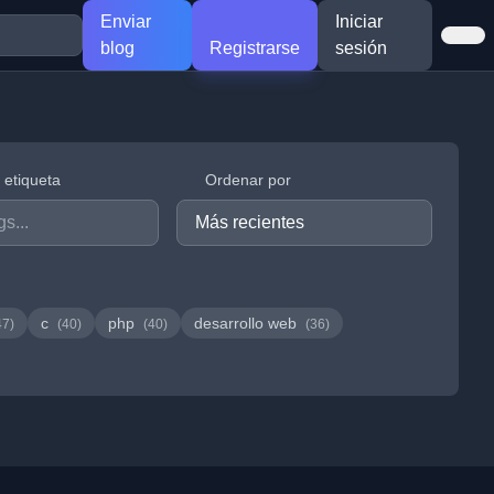
Enviar
Iniciar
blog
Registrarse
sesión
r etiqueta
Ordenar por
c
php
desarrollo web
47)
(40)
(40)
(36)