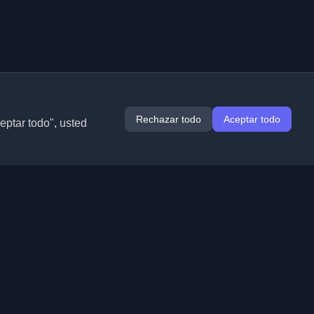
Rechazar todo
Aceptar todo
ceptar todo", usted
Extensiones
Información
Chrome
Acerca de nosotros
Edge
Contacto
(próximamente)