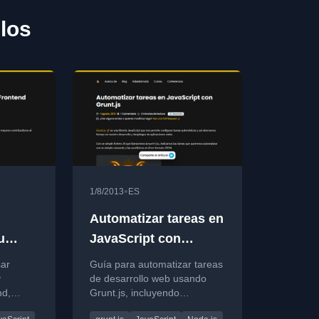
los
•
1/8/2013
ES
Automatizar tareas en
u
JavaScript con
 en
Grunt.js
sar
Guía para automatizar tareas
y
de desarrollo web usando
nd,
Grunt.js, incluyendo
en un
configuración y ejemplos