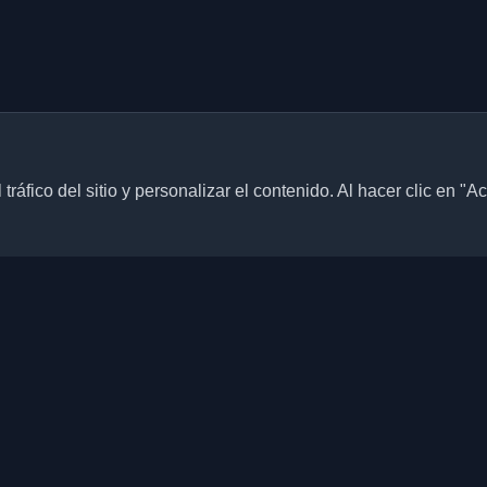
ráfico del sitio y personalizar el contenido. Al hacer clic en "A
Enlaces rápidos
Artículos
blogs personales de
culos de todo el mundo. Mantente
Blogs