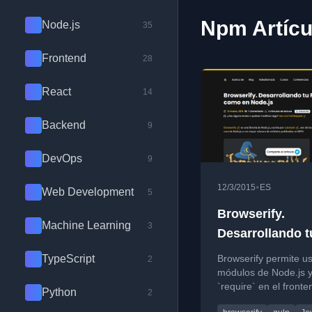
Npm Artícu
Node.js
35
Frontend
28
React
14
Backend
9
DevOps
9
•
12/3/2015
ES
Web Development
5
Browserify.
Machine Learning
3
Desarrollando t
Frontend como
TypeScript
Browserify permite u
2
Node.js
módulos de Node.js 
`require` en el fronte
Python
2
unificando el código 