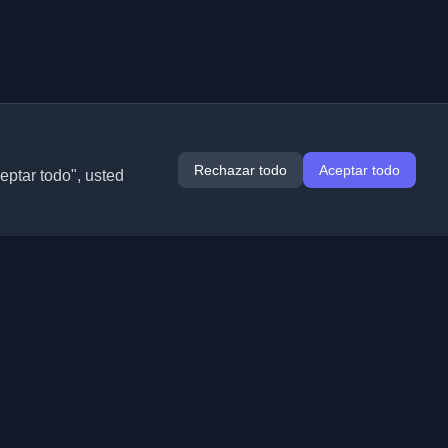
Rechazar todo
Aceptar todo
ceptar todo", usted
Extensiones
Información
Chrome
Acerca de nosotros
Edge
Contacto
(próximamente)