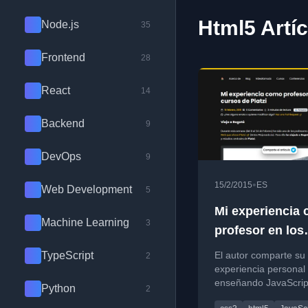
Html5 Artí
Node.js
35
Frontend
28
React
14
Backend
9
DevOps
9
•
15/2/2015
ES
Web Development
5
Mi experiencia
Machine Learning
3
profesor en los
cursos de Platz
TypeScript
El autor comparte su
2
experiencia personal
enseñando JavaScrip
Python
2
desarrollo web en un