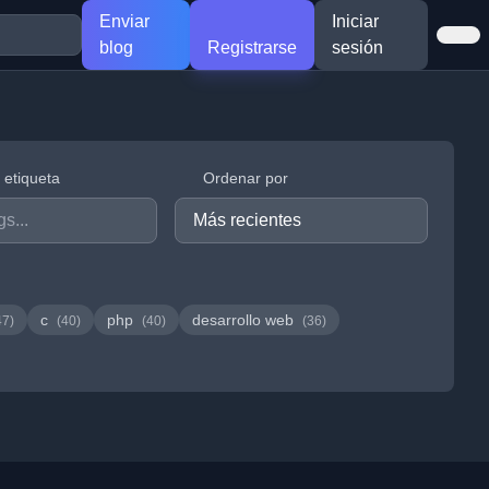
Enviar
Iniciar
blog
Registrarse
sesión
r etiqueta
Ordenar por
c
php
desarrollo web
47)
(40)
(40)
(36)