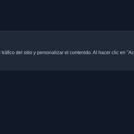
ráfico del sitio y personalizar el contenido. Al hacer clic en "A
Enlaces rápidos
Artículos
blogs personales de
culos de todo el mundo. Mantente
Blogs