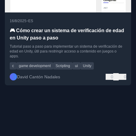
•
16/8/2025
ES
🎮 Cómo crear un sistema de verificación de edad
en Unity paso a paso
Tutorial paso a paso para implementar un sistema de verificación de
edad en Unity, útil para restringir acceso a contenido en juegos o
apps.
c
game development
Scripting
ui
Unity
David Cantón Nadales
0
0