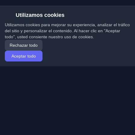
Utilizamos cookies
Utilizamos cookies para mejorar su experiencia, analizar el tráfico
del sitio y personalizar el contenido. Al hacer clic en "Aceptar
todo", usted consiente nuestro uso de cookies.
Rechazar todo
Aceptar todo
Inicio
Artículos
Spanish (Español)
Iniciar sesión
Descubre los mejores blogs personales de
desarrolladores y artículos de todo el mundo. Mantente
actualizado con las últimas tendencias, tutoriales e