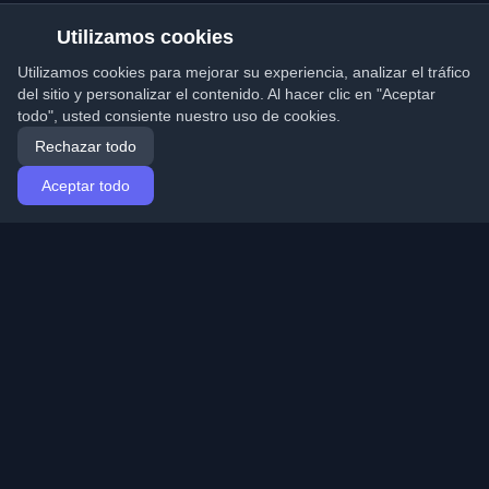
Utilizamos cookies
Utilizamos cookies para mejorar su experiencia, analizar el tráfico
del sitio y personalizar el contenido. Al hacer clic en "Aceptar
todo", usted consiente nuestro uso de cookies.
Rechazar todo
Aceptar todo
Inicio
Artículos
Spanish (Español)
Iniciar sesión
Descubre los mejores blogs personales de
desarrolladores y artículos de todo el mundo. Mantente
actualizado con las últimas tendencias, tutoriales e