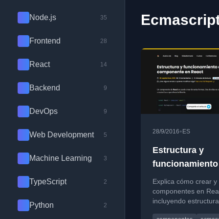
Ecmascript
Node.js
35
Frontend
28
React
14
Backend
9
DevOps
9
•
28/9/2016
ES
Web Development
5
Estructura y
Machine Learning
3
funcionamiento
componente en
TypeScript
Explica cómo crear y
2
componentes en Rea
incluyendo estructura
Python
2
método render y pro