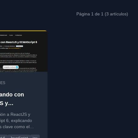
Página 1 de 1 (3 artículos)
•
ES
ando con
S y
ript 6
ión a ReactJS y
pt 6, explicando
s clave como el
ual y componentes.