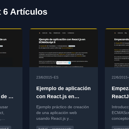
 6 Artículos
•
23/6/2015
ES
22/6/2015
Ejemplo de aplicación
Empez
 de un
con React.js en
ReactJ
 React
ECMAScript 6
ECMASc
 usar
Ejemplo práctico de creación
Introducc
ct,
de una aplicación web
ECMAScri
,
usando React.js y
concepto
piedades
ECMAScript 6, mostrando
DOM Virt