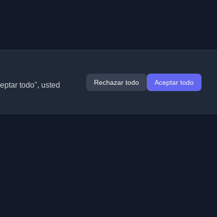
Rechazar todo
Aceptar todo
ceptar todo", usted
Extensiones
Información
Chrome
Acerca de nosotros
Edge
Contacto
(próximamente)