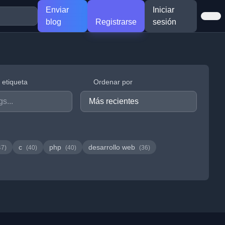
Enviar
Iniciar
blog
Registrarse
sesión
r etiqueta
Ordenar por
c
php
desarrollo web
47)
(40)
(40)
(36)