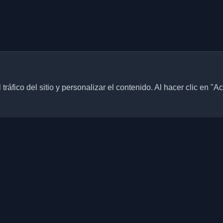
ráfico del sitio y personalizar el contenido. Al hacer clic en "A
Enlaces rápidos
Artículos
blogs personales de
culos de todo el mundo. Mantente
Blogs