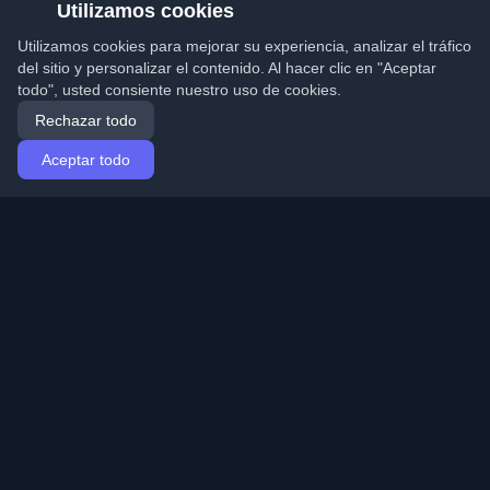
Utilizamos cookies
Utilizamos cookies para mejorar su experiencia, analizar el tráfico
del sitio y personalizar el contenido. Al hacer clic en "Aceptar
todo", usted consiente nuestro uso de cookies.
Rechazar todo
Aceptar todo
Inicio
Artículos
Spanish (Español)
Iniciar sesión
Descubre los mejores blogs personales de
desarrolladores y artículos de todo el mundo. Mantente
actualizado con las últimas tendencias, tutoriales e
ideas de la comunidad de desarrolladores.