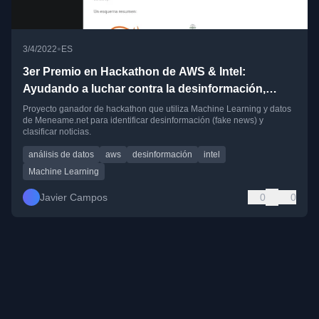
•
3/4/2022
ES
3er Premio en Hackathon de AWS & Intel:
Ayudando a luchar contra la desinformación,
utilizando ML y noticias de meneame.net
Proyecto ganador de hackathon que utiliza Machine Learning y datos
de Meneame.net para identificar desinformación (fake news) y
clasificar noticias.
análisis de datos
aws
desinformación
intel
Machine Learning
Javier Campos
0
0