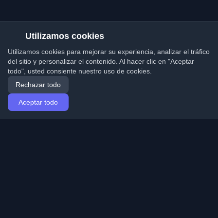
Utilizamos cookies
Utilizamos cookies para mejorar su experiencia, analizar el tráfico
del sitio y personalizar el contenido. Al hacer clic en "Aceptar
todo", usted consiente nuestro uso de cookies.
Rechazar todo
Aceptar todo
Inicio
Artículos
Spanish (Español)
Iniciar sesión
Descubre los mejores blogs personales de
desarrolladores y artículos de todo el mundo. Mantente