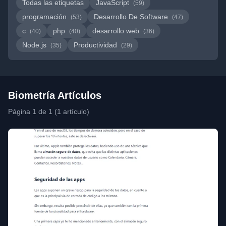
Todas las etiquetas
JavaScript
(59)
programación
Desarrollo De Software
(53)
(47)
c
php
desarrollo web
(40)
(40)
(36)
Node.js
Productividad
(35)
(29)
Biometría Artículos
Página 1 de 1 (1 artículo)