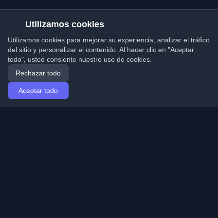
Utilizamos cookies
Utilizamos cookies para mejorar su experiencia, analizar el tráfico
del sitio y personalizar el contenido. Al hacer clic en "Aceptar
todo", usted consiente nuestro uso de cookies.
Rechazar todo
Aceptar todo
Inicio
Artículos
Spanish (Español)
Iniciar sesión
Descubre los mejores blogs personales de
desarrolladores y artículos de todo el mundo. Mantente
actualizado con las últimas tendencias, tutoriales e