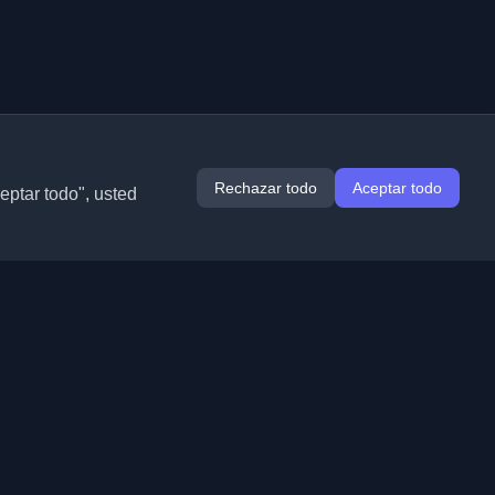
Rechazar todo
Aceptar todo
ceptar todo", usted
Extensiones
Información
Chrome
Acerca de nosotros
Edge
Contacto
(próximamente)