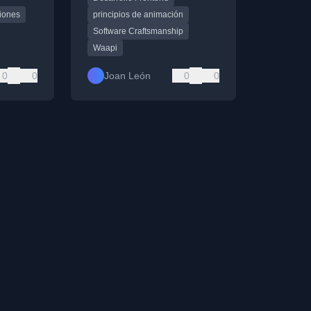
iones
principios de animación
Software Craftsmanship
Waapi
0
0
Joan León
0
0