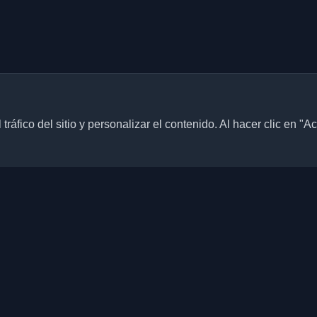
ráfico del sitio y personalizar el contenido. Al hacer clic en "A
Enlaces rápidos
Artículos
blogs personales de
culos de todo el mundo. Mantente
Blogs