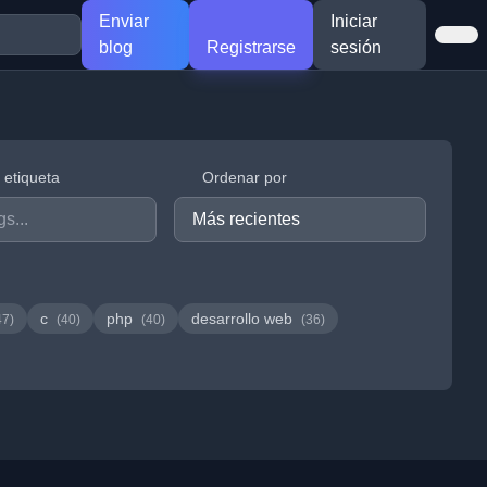
Enviar
Iniciar
blog
Registrarse
sesión
r etiqueta
Ordenar por
c
php
desarrollo web
47)
(40)
(40)
(36)