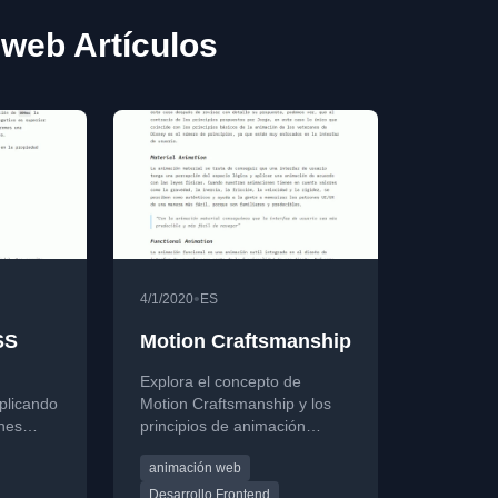
web Artículos
•
4/1/2020
ES
SS
Motion Craftsmanship
Explora el concepto de
plicando
Motion Craftsmanship y los
nes
principios de animación
aplicados al diseño web y de
animación web
piedades
interfaces para crear
ades CSS
experiencias más realistas.
Desarrollo Frontend