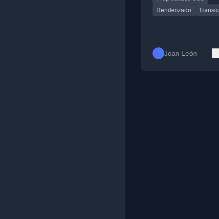
específicas.
Renderizado
Transic
Joan León