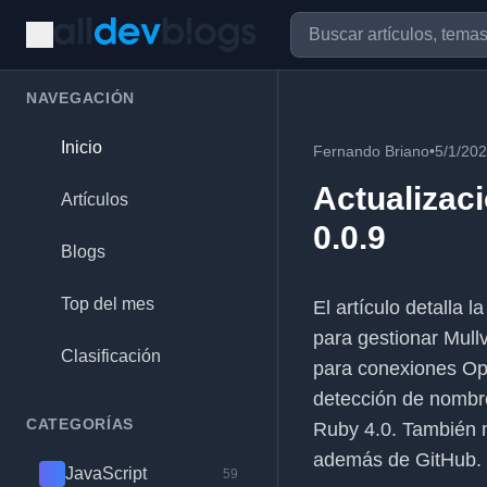
NAVEGACIÓN
Inicio
Fernando Briano
•
5/1/20
Actualizaci
Artículos
0.0.9
Blogs
Top del mes
El artículo detalla 
para gestionar Mull
Clasificación
para conexiones Op
detección de nombre
CATEGORÍAS
Ruby 4.0. También 
además de GitHub.
JavaScript
59