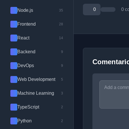
0
0 c
Node.js
35
Frontend
28
React
14
Backend
9
Comentari
DevOps
9
Web Development
5
Machine Learning
3
TypeScript
2
Python
2