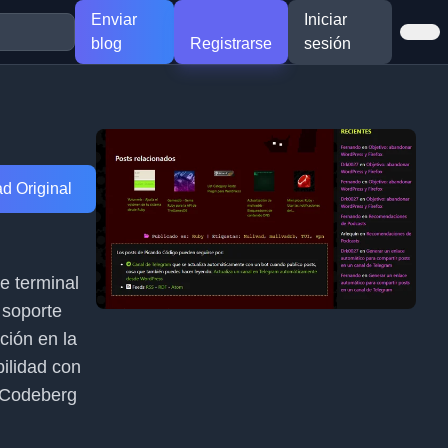
Enviar
Iniciar
blog
Registrarse
sesión
d Original
de terminal
 soporte
ión en la
ilidad con
n Codeberg