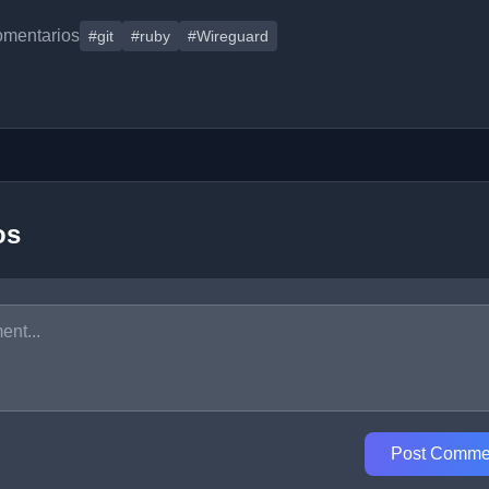
omentarios
#git
#ruby
#Wireguard
os
Post Comme