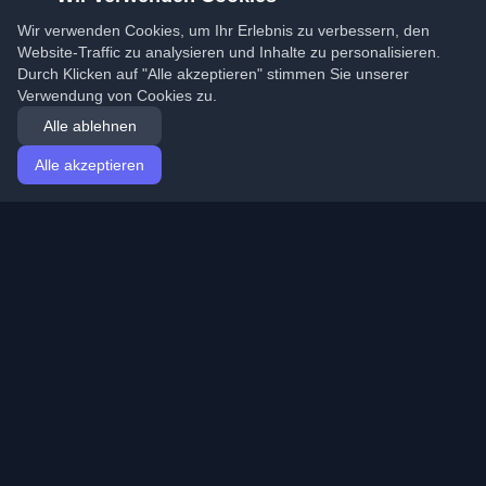
Wir verwenden Cookies, um Ihr Erlebnis zu verbessern, den
Website-Traffic zu analysieren und Inhalte zu personalisieren.
Durch Klicken auf "Alle akzeptieren" stimmen Sie unserer
Verwendung von Cookies zu.
Alle ablehnen
Alle akzeptieren
Startseite
Artikel
German (Deutsch)
Anmeldung
Entdecken Sie die besten persönlichen Entwickler-
Blogs und Artikel aus der ganzen Welt. Bleiben Sie mit
den neuesten Trends, Tutorials und Erkenntnissen aus
der Entwickler-Community auf dem Laufenden.