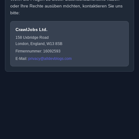
oder Ihre Rechte ausüben möchten, kontaktieren Sie uns
bitte:
CrawlJobs Ltd.
158 Uxbridge Road
London, England, W13 8SB
Firmennummer: 16092593
E-Mail:
privacy@alldevblogs.com