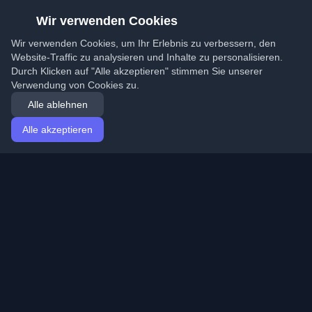
Wir verwenden Cookies
Wir verwenden Cookies, um Ihr Erlebnis zu verbessern, den
Website-Traffic zu analysieren und Inhalte zu personalisieren.
Durch Klicken auf "Alle akzeptieren" stimmen Sie unserer
Verwendung von Cookies zu.
Alle ablehnen
Alle akzeptieren
Startseite
Artikel
German (Deutsch)
Anmeldung
Entdecken Sie die besten persönlichen Entwickler-
Blogs und Artikel aus der ganzen Welt. Bleiben Sie mit
den neuesten Trends, Tutorials und Erkenntnissen aus