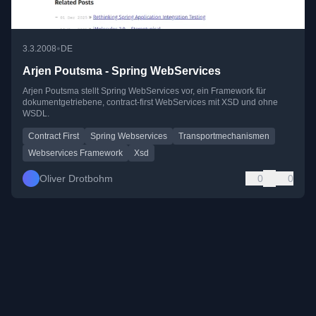
•
3.3.2008
DE
Arjen Poutsma - Spring WebServices
Arjen Poutsma stellt Spring WebServices vor, ein Framework für
dokumentgetriebene, contract-first WebServices mit XSD und ohne
WSDL.
Contract First
Spring Webservices
Transportmechanismen
Webservices Framework
Xsd
Oliver Drotbohm
0
0