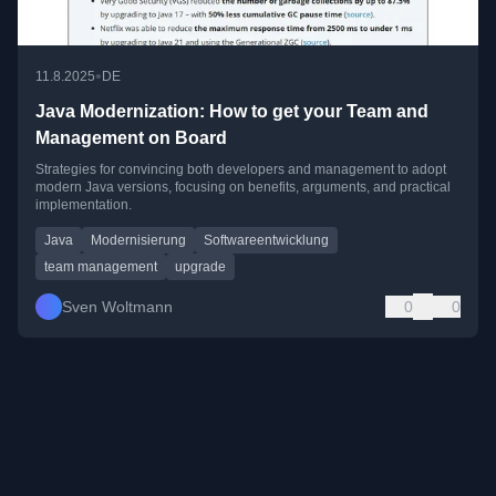
•
11.8.2025
DE
Java Modernization: How to get your Team and
Management on Board
Strategies for convincing both developers and management to adopt
modern Java versions, focusing on benefits, arguments, and practical
implementation.
Java
Modernisierung
Softwareentwicklung
team management
upgrade
Sven Woltmann
0
0