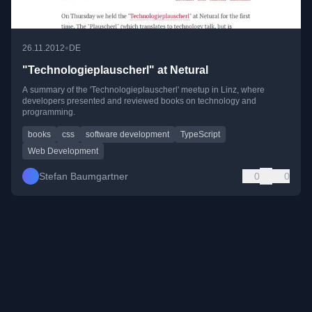
•
26.11.2012
DE
"Tech­no­logie­plausch­erl" at Netural
A summary of the 'Technologieplauscherl' meetup in Linz, where
developers presented and reviewed books on technology and
programming.
books
css
software development
TypeScript
Web Development
Stefan Baumgartner
0
0