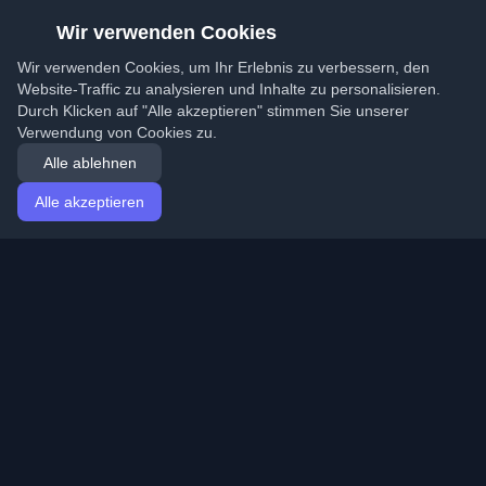
Wir verwenden Cookies
Wir verwenden Cookies, um Ihr Erlebnis zu verbessern, den
Website-Traffic zu analysieren und Inhalte zu personalisieren.
Durch Klicken auf "Alle akzeptieren" stimmen Sie unserer
Verwendung von Cookies zu.
Alle ablehnen
Alle akzeptieren
Startseite
Artikel
German (Deutsch)
Anmeldung
Entdecken Sie die besten persönlichen Entwickler-
Blogs und Artikel aus der ganzen Welt. Bleiben Sie mit
den neuesten Trends, Tutorials und Erkenntnissen aus