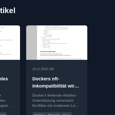
tikel
•
10.11.2025
DE
bles
Dockers nft-
Inkompatibilität wird
zunehmend zum
m
Docker's fehlende nftables-
Ärgernis
les-
Unterstützung verursacht
ngine 29
Konflikte mit modernen Linux-
Firewalls und