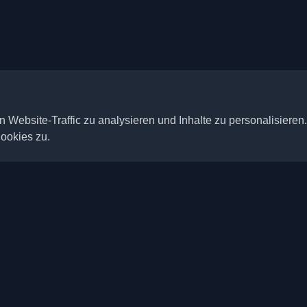
 Website-Traffic zu analysieren und Inhalte zu personalisieren
ookies zu.
Schnelle Links
Artikel
ten persönlichen Entwickler-
der ganzen Welt. Bleiben Sie mit
Blogs