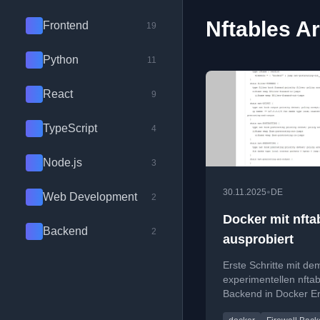
Nftables Ar
Frontend
19
Python
11
React
9
TypeScript
4
Node.js
3
•
30.11.2025
DE
Web Development
2
Docker mit nfta
Backend
2
ausprobiert
Erste Schritte mit de
experimentellen nftab
Backend in Docker E
unter Linux, inklusive