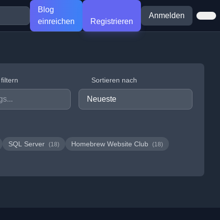
Blog
Anmelden
einreichen
Registrieren
iltern
Sortieren nach
SQL Server
Homebrew Website Club
(18)
(18)