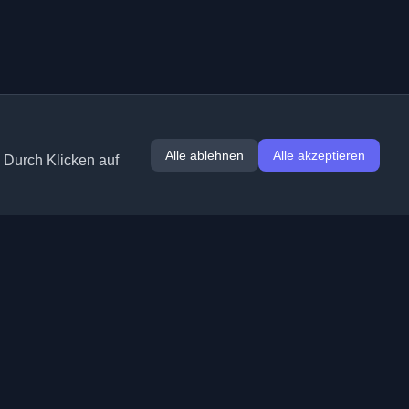
Alle ablehnen
Alle akzeptieren
. Durch Klicken auf
Erweiterungen
Informationen
Chrome
Über uns
Edge
Kontakt
(demnächst)