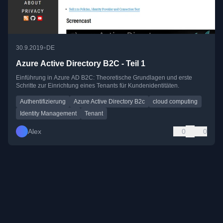
•
30.9.2019
DE
Azure Active Directory B2C - Teil 1
Einführung in Azure AD B2C: Theoretische Grundlagen und erste
Schritte zur Einrichtung eines Tenants für Kundenidentitäten.
Authentifizierung
Azure Active Directory B2c
cloud computing
Identity Management
Tenant
Alex
0
0