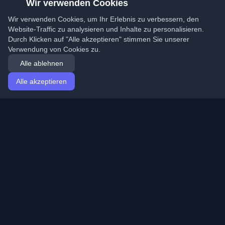
Wir verwenden Cookies
Wir verwenden Cookies, um Ihr Erlebnis zu verbessern, den
Website-Traffic zu analysieren und Inhalte zu personalisieren.
Durch Klicken auf "Alle akzeptieren" stimmen Sie unserer
Verwendung von Cookies zu.
Alle ablehnen
Alle akzeptieren
Startseite
Artikel
German (Deutsch)
Anmeldung
Entdecken Sie die besten persönlichen Entwickler-
Blogs und Artikel aus der ganzen Welt. Bleiben Sie mit
den neuesten Trends, Tutorials und Erkenntnissen aus
der Entwickler-Community auf dem Laufenden.