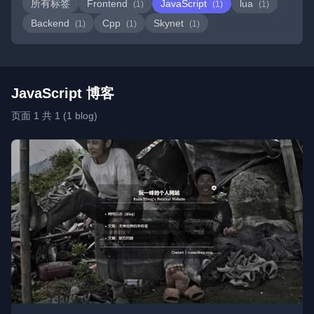
所有标签
Frontend
JavaScript
lua
(1)
(1)
(1)
Backend
Cpp
Skynet
(1)
(1)
(1)
JavaScript 博客
页面 1 共 1 (1 blog)