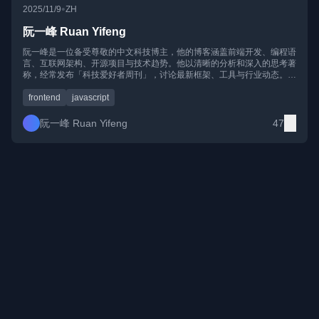
•
2025/11/9
ZH
阮一峰 Ruan Yifeng
阮一峰是一位备受尊敬的中文科技博主，他的博客涵盖前端开发、编程语
言、互联网架构、开源项目与技术趋势。他以清晰的分析和深入的思考著
称，经常发布「科技爱好者周刊」，讨论最新框架、工具与行业动态。其
写作既富有人文视角，也极具技术洞察，适合渴望理解技术背后逻辑、而
不仅仅学习「怎么做」的读者。
frontend
javascript
阮一峰 Ruan Yifeng
47