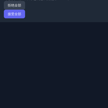
拒绝全部
接受全部
首页
文章
Mandarin (简体中文)
登录
发现来自世界各地的最佳个人开发者博客和文章。通过开
发者社区的最新趋势、教程和见解保持更新。
快速链接
文章