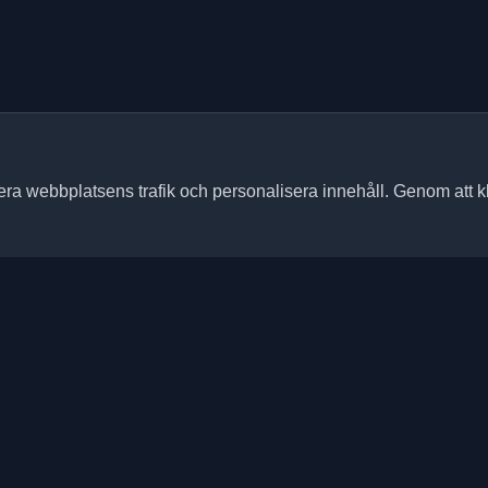
sera webbplatsens trafik och personalisera innehåll. Genom att k
Snabb länkar
Artiklar
onliga utvecklarbloggarna och
ärlden. Håll dig uppdaterad med
Bloggar