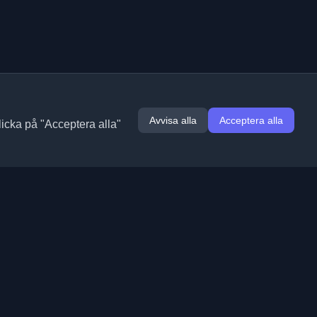
Avvisa alla
Acceptera alla
licka på "Acceptera alla"
Tillägg
Information
Chrome
Om oss
Edge
Kontakt
(kommer snart)