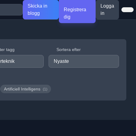
Skicka in
Logga
Registrera
blogg
in
dig
fter tagg
Sortera efter
Artificiell Intelligens
(1)