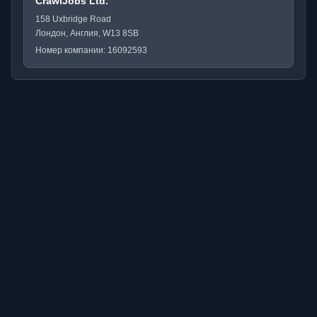
CrawlJobs Ltd.
158 Uxbridge Road
Лондон, Англия, W13 8SB
Номер компании: 16092593