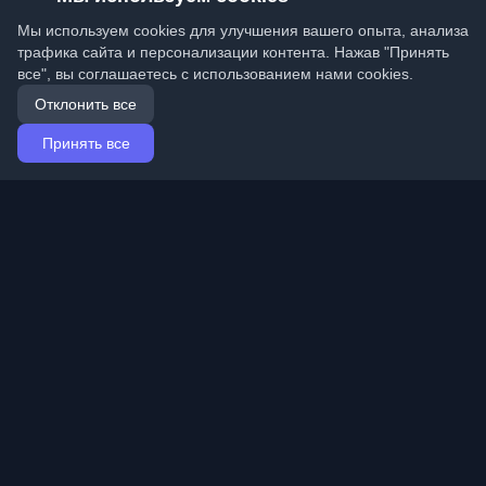
Мы используем cookies для улучшения вашего опыта, анализа
трафика сайта и персонализации контента. Нажав "Принять
все", вы соглашаетесь с использованием нами cookies.
Отклонить все
Принять все
Главная
Статьи
Russian (Русский)
Вход
Откройте лучшие личные блоги разработчиков и
статьи со всего мира. Оставайтесь в курсе с
последними тенденциями, уроками и идеями от
сообщества разработчиков.