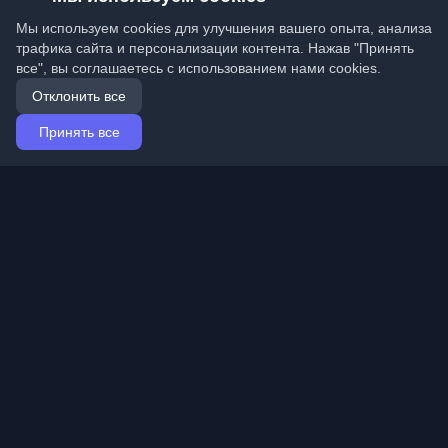
Мы используем cookies для улучшения вашего опыта, анализа
трафика сайта и персонализации контента. Нажав "Принять
все", вы соглашаетесь с использованием нами cookies.
Отклонить все
Принять все
Главная
Статьи
Russian (Русский)
Вход
Откройте лучшие личные блоги разработчиков и
статьи со всего мира. Оставайтесь в курсе с
последними тенденциями, уроками и идеями от
сообщества разработчиков.