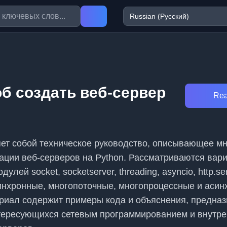
об создать веб-сервер
Rea
яет собой техническое руководство, описывающее м
ации веб-серверов на Python. Рассматриваются вар
лей socket, socketserver, threading, asyncio, http.se
синхронные, многопоточные, многопроцессные и аси
риал содержит примеры кода и объяснения, предназ
нтересующихся сетевым программированием и внутр