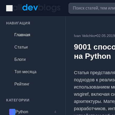
НАВИГАЦИЯ
Главная
Ivan Velichko
•
02.05.2019
9001 спос
Статьи
на Python
Блоги
Топ месяца
Статья представл
подходов к реализ
Рейтинг
использованием моду
wsgiref, включая 
КАТЕГОРИИ
архитектуры. Мате
разработчиков, и
Python
4