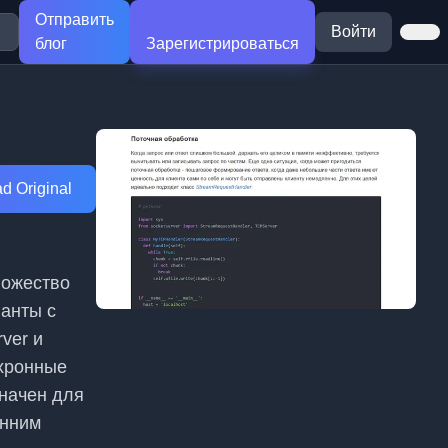
Отправить
Войти
блог
Зарегистрироваться
d Original
ножество
ианты с
rver и
нхронные
начен для
енним