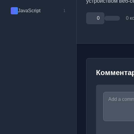
устройством веб-с
JavaScript
1
0
0 к
Коммента