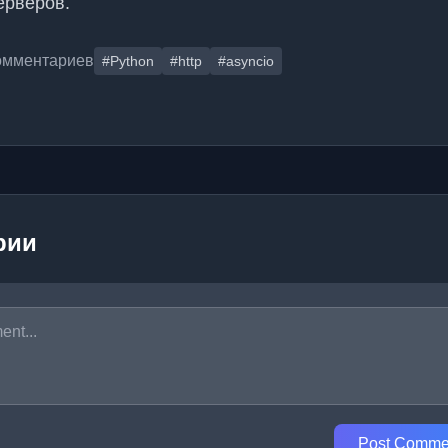
ерверов.
омментариев
#Python
#http
#asyncio
рии
Post Comme