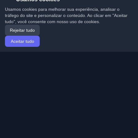
Usamos cookies para melhorar sua experiência, analisar o
tráfego do site e personalizar o conteúdo. Ao clicar em "Aceitar
tudo", você consente com nosso uso de cookies.
Rejeitar tudo
Aceitar tudo
Início
Artigos
Portuguese (Português)
Entrar
Descubra os melhores blogs pessoais de
desenvolvedores e artigos de todo o mundo. Mantenha-
se atualizado com as últimas tendências, tutoriais e
insights da comunidade de desenvolvedores.