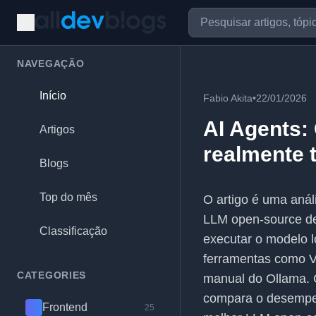
NAVEGAÇÃO
Início
Fabio Akita
•
22/01/2026
AI Agents:
Artigos
realmente 
Blogs
Top do mês
O artigo é uma aná
LLM open-source de 
Classificação
executar o modelo 
ferramentas como V
CATEGORIES
manual do Ollama. 
compara o desempen
Frontend
25