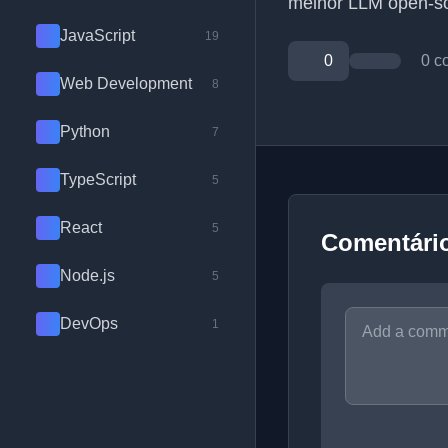
melhor LLM open-so
JavaScript
19
0
0 c
Web Development
8
Python
7
TypeScript
5
React
5
Comentári
Node.js
5
DevOps
1