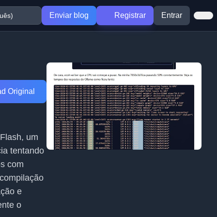
Enviar blog
Registrar
Entrar
d Original
 Flash, um
ia tentando
os com
 compilação
ação e
ente o