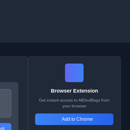
Browser Extension
Get instant access to AllDevBlogs from
your browser
Add to Chrome
nt