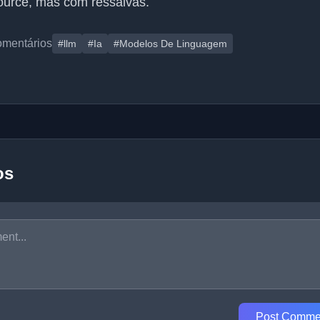
urce, mas com ressalvas.
omentários
#llm
#Ia
#Modelos De Linguagem
os
Post Comme