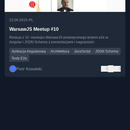
•
22.06.2015
PL
WarsawJS Meetup #10
Relacja z 10. meetupu WarsawJS poświęconego testom e2e w
Angular i JSON Schema z prezentacjami i nagraniami.
Aplikacja Angularowa
Architektura
JavaScript
JSON Schema
Testy E2e
Piotr Kowalski
0
0