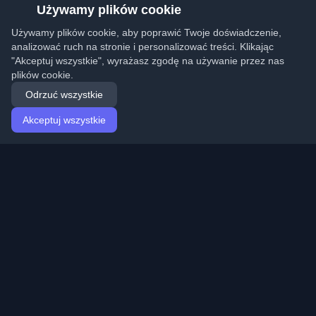
Używamy plików cookie
Używamy plików cookie, aby poprawić Twoje doświadczenie,
analizować ruch na stronie i personalizować treści. Klikając
"Akceptuj wszystkie", wyrażasz zgodę na używanie przez nas
plików cookie.
Odrzuć wszystkie
Akceptuj wszystkie
Strona główna
Artykuły
Polish (Polski)
Logowanie
Odkryj najlepsze osobiste blogi deweloperskie i artykuły
z całego świata. Bądź na bieżąco z najnowszymi
trendami, tutorialami i spostrzeżeniami ze społeczności