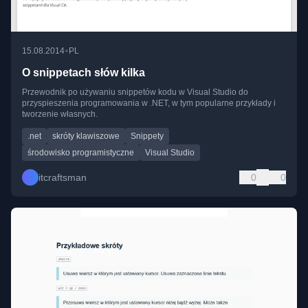
•
15.08.2014
PL
O snippetach słów kilka
Przewodnik po używaniu snippetów kodu w Visual Studio do
przyspieszenia programowania w .NET, w tym popularne przykłady i
tworzenie własnych.
.net
skróty klawiszowe
Snippety
środowisko programistyczne
Visual Studio
itcraftsman
0
0