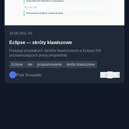
•
18.09.2011
PL
Eclipse — skróty klawiszowe
Przegląd przydatnych skrótów klawiszowych w Eclipse IDE
przyspieszających pracę programisty.
Eclipse
ide
programowanie
skróty klawiszowe
Piotr Kowalski
0
0