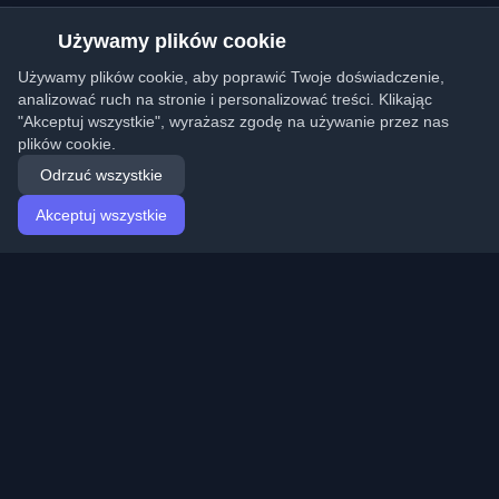
Używamy plików cookie
Używamy plików cookie, aby poprawić Twoje doświadczenie,
analizować ruch na stronie i personalizować treści. Klikając
"Akceptuj wszystkie", wyrażasz zgodę na używanie przez nas
plików cookie.
Odrzuć wszystkie
Akceptuj wszystkie
Strona główna
Artykuły
Polish (Polski)
Logowanie
Odkryj najlepsze osobiste blogi deweloperskie i artykuły
z całego świata. Bądź na bieżąco z najnowszymi