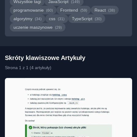
Wszystkie tagi
JavaScript
(149)
programowanie
Frontend
React
(60)
(59)
(38)
algorytmy
css
TypeScript
(34)
(31)
(30)
uczenie maszynowe
(29)
Skróty klawiszowe Artykuły
Strona 1 z 1 (4 artykuły)