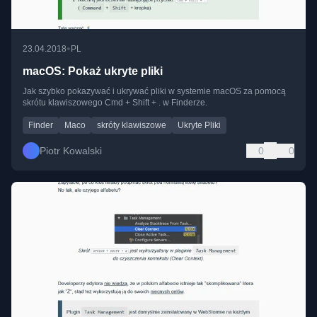
•
23.04.2018
PL
macOS: Pokaż ukryte pliki
Jak szybko pokazywać i ukrywać pliki w systemie macOS za pomocą
skrótu klawiszowego Cmd + Shift + . w Finderze.
Finder
Maco
skróty klawiszowe
Ukryte Pliki
Piotr Kowalski
0
0