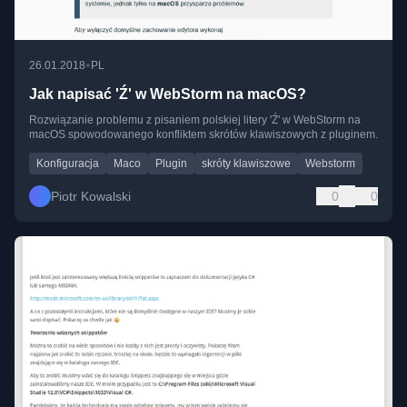
•
26.01.2018
PL
Jak napisać 'Ź' w WebStorm na macOS?
Rozwiązanie problemu z pisaniem polskiej litery 'Ź' w WebStorm na
macOS spowodowanego konfliktem skrótów klawiszowych z pluginem.
Konfiguracja
Maco
Plugin
skróty klawiszowe
Webstorm
Piotr Kowalski
0
0