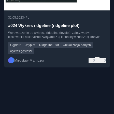
•
31.05.2023
PL
#024 Wykres ridgeline (ridgeline plot)
Wprowadzenie do wykresu ridgeline (joyplot): zalety, wady i
ciekawostki historyczne związane z tą techniką wizualizacji danych.
Ggplot2
Joyplot
Ridgeline Plot
wizualizacja danych
wykres gęstości
Mirosław Mamczur
0
0