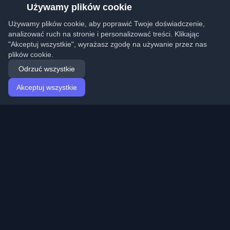
Używamy plików cookie
Używamy plików cookie, aby poprawić Twoje doświadczenie,
analizować ruch na stronie i personalizować treści. Klikając
"Akceptuj wszystkie", wyrażasz zgodę na używanie przez nas
plików cookie.
Odrzuć wszystkie
Akceptuj wszystkie
Strona główna
Artykuły
Polish (Polski)
Logowanie
Odkryj najlepsze osobiste blogi deweloperskie i artykuły
z całego świata. Bądź na bieżąco z najnowszymi
trendami, tutorialami i spostrzeżeniami ze społeczności