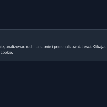
 analizować ruch na stronie i personalizować treści. Klikając
 cookie.
Szybkie linki
Artykuły
ste blogi deweloperskie i