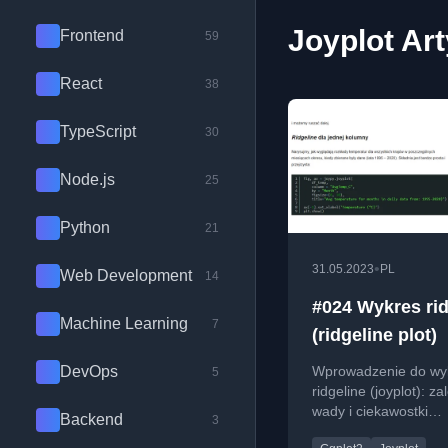
Joyplot Ar
Frontend
59
React
38
TypeScript
30
Node.js
25
Python
21
•
31.05.2023
PL
Web Development
14
#024 Wykres rid
Machine Learning
7
(ridgeline plot)
DevOps
Wprowadzenie do wy
5
ridgeline (joyplot): zal
wady i ciekawostki
Backend
3
historyczne związane