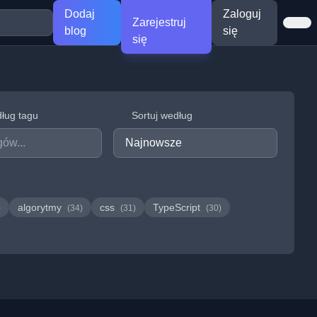
Dodaj
Zaloguj
Zarejestruj
blog
się
się
dług tagu
Sortuj według
algorytmy
css
TypeScript
)
(34)
(31)
(30)