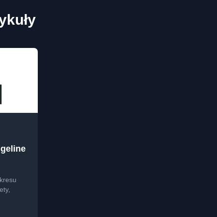
tykuły
geline
kresu
ety,
 z tą