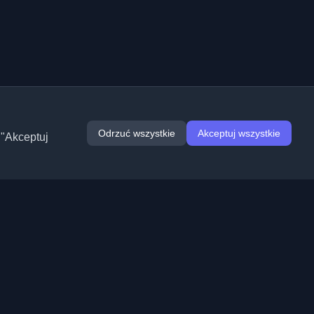
Odrzuć wszystkie
Akceptuj wszystkie
 "Akceptuj
Rozszerzenia
Informacje
Chrome
O nas