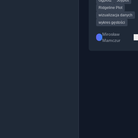
Ggplot2
Joyplot
techniką wizualizacji
Ridgeline Plot
wizualizacja danych
wykres gęstości
Mirosław
Mamczur