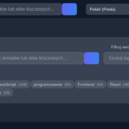
Filtruj we
avaScript
programowanie
Frontend
React
(149)
(60)
(59)
(38
we
(29)