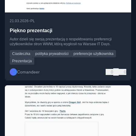
•
21.03.2026
PL
Piękno prezentacji
Autor dzieli się swoją prezentacją o respektowaniu preferencji
użytkowników stron WWW, którą wygłosił na Warsaw IT Days.
Ciasteczka
polityka prywatności
preferencje użytkownika
Prezentacja
Comandeer
0
0