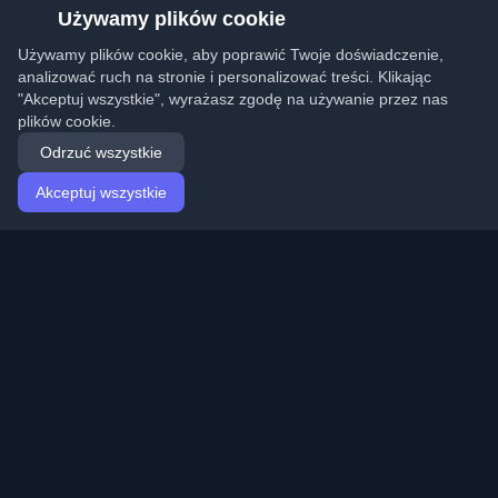
Używamy plików cookie
Używamy plików cookie, aby poprawić Twoje doświadczenie,
analizować ruch na stronie i personalizować treści. Klikając
"Akceptuj wszystkie", wyrażasz zgodę na używanie przez nas
plików cookie.
Odrzuć wszystkie
Akceptuj wszystkie
Strona główna
Artykuły
Polish (Polski)
Logowanie
Odkryj najlepsze osobiste blogi deweloperskie i artykuły
z całego świata. Bądź na bieżąco z najnowszymi
trendami, tutorialami i spostrzeżeniami ze społeczności