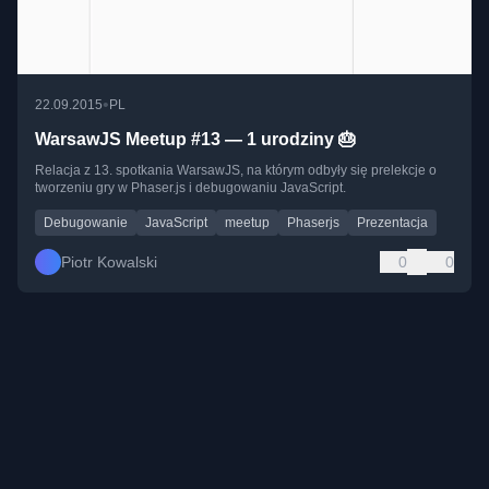
•
22.09.2015
PL
WarsawJS Meetup #13 — 1 urodziny 🎂
Relacja z 13. spotkania WarsawJS, na którym odbyły się prelekcje o
tworzeniu gry w Phaser.js i debugowaniu JavaScript.
Debugowanie
JavaScript
meetup
Phaserjs
Prezentacja
Piotr Kowalski
0
0