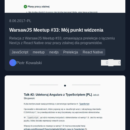
•
8.06.2017
PL
WarsawJS Meetup #33: Mój punkt widzenia
Relacja z WarsawJS Meetup #33, omawiająca prelekcje o łączeniu
Next.js z React Native oraz pracy zdalnej dla programistów.
JavaScript
meetup
nextjs
Prelekcja
React Native
Piotr Kowalski
0
0