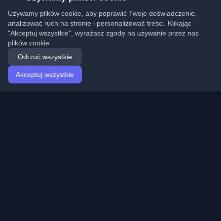
Używamy plików cookie, aby poprawić Twoje doświadczenie,
analizować ruch na stronie i personalizować treści. Klikając
"Akceptuj wszystkie", wyrażasz zgodę na używanie przez nas
plików cookie.
Odrzuć wszystkie
Akceptuj wszystkie
Strona główna
Artykuły
Polish (Polski)
Logowanie
Odkryj najlepsze osobiste blogi deweloperskie i artykuły
z całego świata. Bądź na bieżąco z najnowszymi
trendami, tutorialami i spostrzeżeniami ze społeczności
deweloperów.