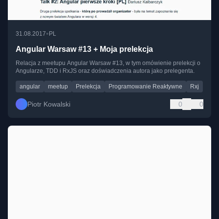
•
31.08.2017
PL
Angular Warsaw #13 + Moja prelekcja
Relacja z meetupu Angular Warsaw #13, w tym omówienie prelekcji o
Angularze, TDD i RxJS oraz doświadczenia autora jako prelegenta.
angular
meetup
Prelekcja
Programowanie Reaktywne
Rxj
Piotr Kowalski
0
0