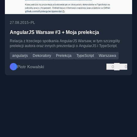
•
27.08.2015
PL
AngularJS Warsaw #3 + Moja prelekcja
Relacja z trzeciego spotkania AngularJS Warsaw, w tym szczegóły
prelekcji autora oraz innych prezentacji o AngularJS i TypeScript.
angularjs
Dekoratory
Prelekcja
TypeScript
Warszawa
Piotr Kowalski
0
0