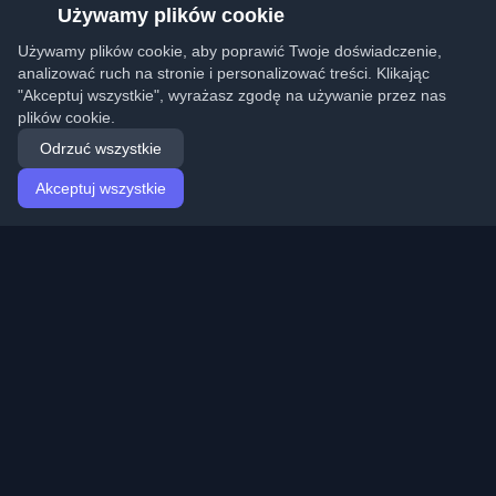
Używamy plików cookie
Używamy plików cookie, aby poprawić Twoje doświadczenie,
analizować ruch na stronie i personalizować treści. Klikając
"Akceptuj wszystkie", wyrażasz zgodę na używanie przez nas
plików cookie.
Odrzuć wszystkie
Akceptuj wszystkie
Strona główna
Artykuły
Polish (Polski)
Logowanie
Odkryj najlepsze osobiste blogi deweloperskie i artykuły
z całego świata. Bądź na bieżąco z najnowszymi
trendami, tutorialami i spostrzeżeniami ze społeczności