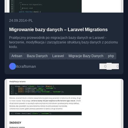
•
24.09.2014
PL
Migrowanie bazy danych – Laravel Migrations
Praktyczny przewodnik po migracjach bazy danych w Laravel -
tworzenie, modyfikacja i zarządzanie strukturą bazy danych z poziomu
kodu.
Artisan
Baza Danych
Laravel
Migracje Bazy Danych
php
itcraftsman
0
0