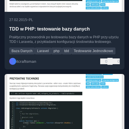
•
27.02.2015
PL
TDD w PHP: testowanie bazy danych
Praktyczny przewodnik po testowaniu bazy danych w PHP przy użyciu
TDD i Laravela, z przykładami konfiguracji środowiska testowego.
Baza Danych
Laravel
php
tdd
Testowanie Jednostkowe
itcraftsman
0
0