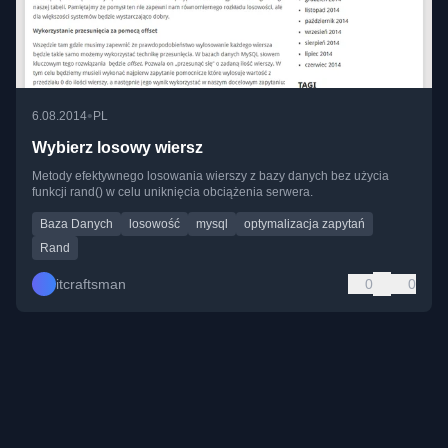
•
6.08.2014
PL
Wybierz losowy wiersz
Metody efektywnego losowania wierszy z bazy danych bez użycia
funkcji rand() w celu uniknięcia obciążenia serwera.
Baza Danych
losowość
mysql
optymalizacja zapytań
Rand
itcraftsman
0
0