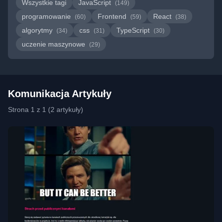
Wszystkie tagi
JavaScript
(149)
programowanie
Frontend
React
(60)
(59)
(38)
algorytmy
css
TypeScript
(34)
(31)
(30)
uczenie maszynowe
(29)
Komunikacja Artykuły
Strona 1 z 1 (2 artykuły)