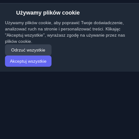
Używamy plików cookie
Używamy plików cookie, aby poprawić Twoje doświadczenie,
analizować ruch na stronie i personalizować treści. Klikając
"Akceptuj wszystkie", wyrażasz zgodę na używanie przez nas
plików cookie.
Odrzuć wszystkie
Akceptuj wszystkie
Strona główna
Artykuły
Polish (Polski)
Logowanie
Odkryj najlepsze osobiste blogi deweloperskie i artykuły
z całego świata. Bądź na bieżąco z najnowszymi