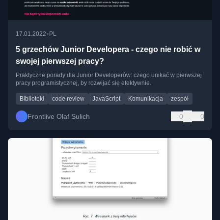
•
17.01.2022
PL
5 grzechów Junior Developera - czego nie robić w
swojej pierwszej pracy?
Praktyczne porady dla Junior Developerów: czego unikać w pierwszej
pracy programistycznej, by rozwijać się efektywnie.
Biblioteki
code review
JavaScript
Komunikacja
zespół
Frontlive Olaf Sulich
0
0