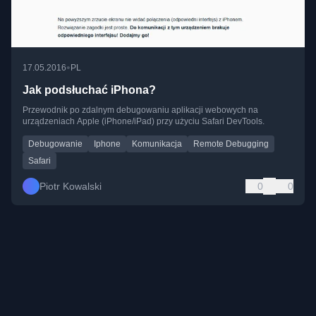
•
17.05.2016
PL
Jak podsłuchać iPhona?
Przewodnik po zdalnym debugowaniu aplikacji webowych na
urządzeniach Apple (iPhone/iPad) przy użyciu Safari DevTools.
Debugowanie
Iphone
Komunikacja
Remote Debugging
Safari
Piotr Kowalski
0
0