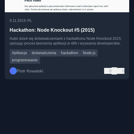
•
9.11.2015
PL
Hackathon: Node Knockout #5 (2015)
Autor dzieli się doświadczeniami z hackathonu Node Knockout 2015,
opisując proces tworzenia aplikacji w 48h i wyzwania developerskie.
Aplikacja
doświadczenia
hackathon
Node.js
programowanie
Piotr Kowalski
0
0