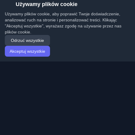
Używamy plików cookie
Używamy plików cookie, aby poprawić Twoje doświadczenie,
analizować ruch na stronie i personalizować treści. Klikając
"Akceptuj wszystkie", wyrażasz zgodę na używanie przez nas
plików cookie.
Odrzuć wszystkie
Akceptuj wszystkie
Strona główna
Artykuły
Polish (Polski)
Logowanie
Odkryj najlepsze osobiste blogi deweloperskie i artykuły
z całego świata. Bądź na bieżąco z najnowszymi
trendami, tutorialami i spostrzeżeniami ze społeczności